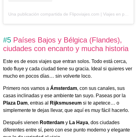
Una publicación compartida de Flipoviajes.com | Viajes en pequeños grupos desde Andalucía (@flipoviajes)
#5
Países Bajos y Bélgica (Flandes),
ciudades con encanto y mucha historia
Este es de esos viajes que entran solos. Todo está cerca,
todo fluye y cada ciudad tiene su gracia. Ideal si quieres ver
mucho en pocos días… sin volverte loco.
Primero nos vamos a
Ámsterdam
, con sus canales, sus
casas inclinadas y ese ambiente tan suyo. Paseas por la
Plaza Dam
, entras al
Rijksmuseum
si te apetece… o
simplemente te dejas llevar, que aquí es muy fácil hacerlo.
Después vienen
Rotterdam
y
La Haya
, dos ciudades
diferentes entre sí, pero con ese punto moderno y elegante