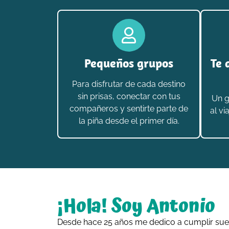
Pequeños grupos
Te 
Para disfrutar de cada destino
sin prisas, conectar con tus
Un g
compañeros y sentirte parte de
al vi
la piña desde el primer día.
¡Hola! Soy Antonio
Desde hace 25 años me dedico a cumplir sue