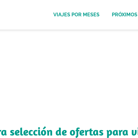
VIAJES POR MESES
PRÓXIMOS 
OFERTAS VIAJES EN FAMILIA
días más esperados por
vacaciones!
 familia, hemos seleccionado los destinos más mágico
ra selección de ofertas para v