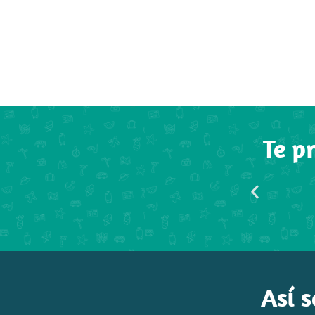
Te p
Así s