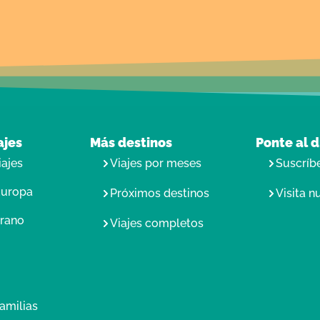
ajes
Más destinos
Ponte al d
iajes
Viajes por meses
Suscríbe
Europa
Próximos destinos
Visita n
erano
Viajes completos
amilias