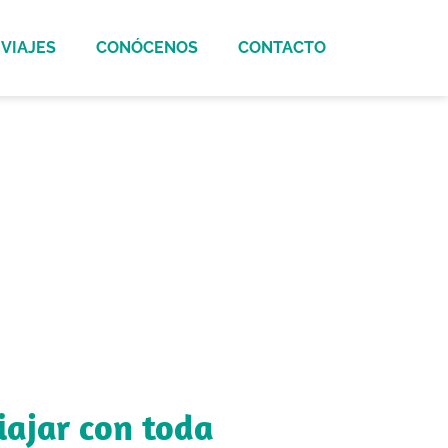
VIAJES
CONÓCENOS
CONTACTO
 todos, ¡las
s y divertidos del mundo.
iajar con toda