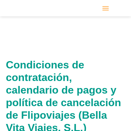
Condiciones de contratación, calendario de pagos y política
VIAJES POR MESES
PRÓXIMOS VIAJES
de cancelación
Condiciones de contratación, calendario de pagos y
política de cancelación
Condiciones de
contratación,
calendario de pagos y
política de cancelación
de Flipoviajes (Bella
Vita Viajes, S.L.)