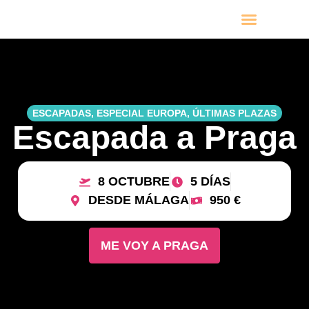
VIAJES POR MESES
PRÓXIMOS VIAJES
ESCAPADAS
,
ESPECIAL EUROPA
,
ÚLTIMAS PLAZAS
Escapada a Praga
8 OCTUBRE
5 DÍAS
DESDE MÁLAGA
950 €
ME VOY A PRAGA