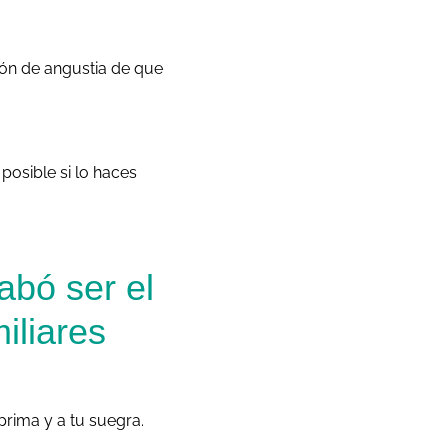
ción de angustia de que
 posible si lo haces
abó ser el
iliares
u prima y a tu suegra.