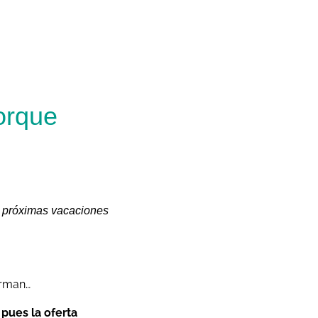
orque
s próximas vacaciones
forman…
:
pues la oferta